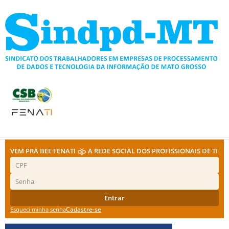
Ir
para
o
conteúdo
VEM PRA BEE FENATI
A REDE SOCIAL DOS PROFISSIONAIS DE TI
Entrar
Cadastre-se
Esqueci minha senha