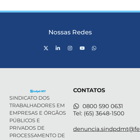
Nossas Redes
X
L
I
Y
W
-
i
n
o
h
t
n
s
u
a
w
k
t
t
t
i
e
a
u
s
t
d
g
b
a
t
i
r
e
p
e
n
a
p
r
-
m
CONTATOS
i
n
SINDICATO DOS
TRABALHADORES EM
0800 590 0631
EMPRESAS E ÓRGÃOS
Tel: (65) 3648-1500
PÚBLICOS E
PRIVADOS DE
denuncia.sindpdmt@fen
PROCESSAMENTO DE