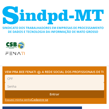
Ir
para
o
conteúdo
VEM PRA BEE FENATI
A REDE SOCIAL DOS PROFISSIONAIS DE TI
Entrar
Cadastre-se
Esqueci minha senha