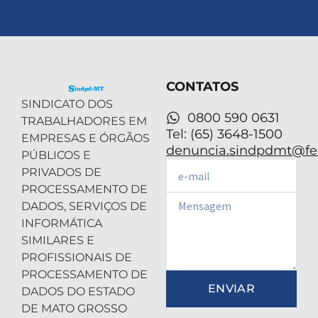
t
n
s
u
a
w
k
t
t
t
i
e
a
u
s
t
d
g
b
a
t
i
r
e
p
e
n
a
p
r
-
m
CONTATOS
i
n
SINDICATO DOS
0800 590 0631
TRABALHADORES EM
Tel: (65) 3648-1500
EMPRESAS E ÓRGÃOS
denuncia.sindpdmt@fen
PÚBLICOS E
Email
PRIVADOS DE
PROCESSAMENTO DE
Email
DADOS, SERVIÇOS DE
INFORMÁTICA
SIMILARES E
PROFISSIONAIS DE
PROCESSAMENTO DE
ENVIAR
DADOS DO ESTADO
DE MATO GROSSO