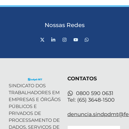
Nossas Redes
X
L
I
Y
W
-
i
n
o
h
t
n
s
u
a
w
k
t
t
t
i
e
a
u
s
t
d
g
b
a
t
i
r
e
p
e
n
a
p
r
-
m
CONTATOS
i
n
SINDICATO DOS
TRABALHADORES EM
0800 590 0631
EMPRESAS E ÓRGÃOS
Tel: (65) 3648-1500
PÚBLICOS E
PRIVADOS DE
denuncia.sindpdmt@fen
PROCESSAMENTO DE
DADOS, SERVIÇOS DE
Email