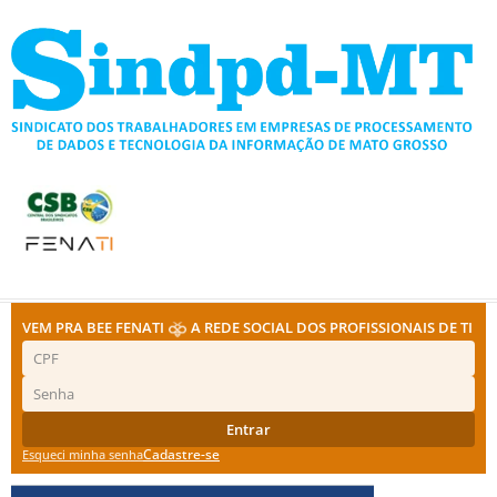
Ir
para
o
conteúdo
VEM PRA BEE FENATI
A REDE SOCIAL DOS PROFISSIONAIS DE TI
Entrar
Cadastre-se
Esqueci minha senha