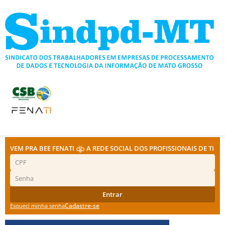
Ir
para
o
conteúdo
VEM PRA BEE FENATI
A REDE SOCIAL DOS PROFISSIONAIS DE TI
Entrar
Cadastre-se
Esqueci minha senha