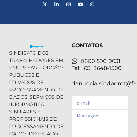
X
L
I
Y
W
-
i
n
o
h
t
n
s
u
a
w
k
t
t
t
i
e
a
u
s
t
d
g
b
a
t
i
r
e
p
e
n
a
p
r
-
m
CONTATOS
i
n
SINDICATO DOS
TRABALHADORES EM
0800 590 0631
EMPRESAS E ÓRGÃOS
Tel: (65) 3648-1500
PÚBLICOS E
PRIVADOS DE
denuncia.sindpdmt@fen
PROCESSAMENTO DE
DADOS, SERVIÇOS DE
Email
INFORMÁTICA
SIMILARES E
Email
PROFISSIONAIS DE
PROCESSAMENTO DE
DADOS DO ESTADO