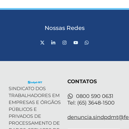
Nossas Redes
X
L
I
Y
W
-
i
n
o
h
t
n
s
u
a
w
k
t
t
t
i
e
a
u
s
t
d
g
b
a
t
i
r
e
p
e
n
a
p
r
-
m
CONTATOS
i
n
SINDICATO DOS
TRABALHADORES EM
0800 590 0631
EMPRESAS E ÓRGÃOS
Tel: (65) 3648-1500
PÚBLICOS E
PRIVADOS DE
denuncia.sindpdmt@fen
PROCESSAMENTO DE