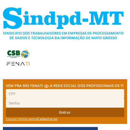
Ir
para
o
conteúdo
VEM PRA BEE FENATI
A REDE SOCIAL DOS PROFISSIONAIS DE TI
Entrar
Cadastre-se
Esqueci minha senha