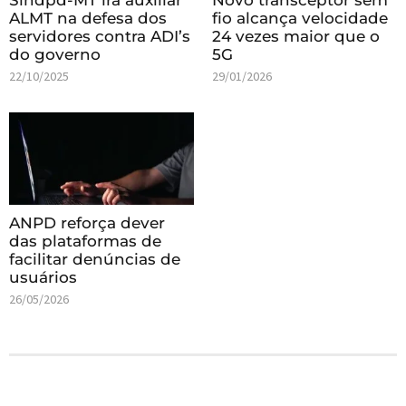
Sindpd-MT irá auxiliar
Novo transceptor sem
ALMT na defesa dos
fio alcança velocidade
servidores contra ADI’s
24 vezes maior que o
do governo
5G
22/10/2025
29/01/2026
ANPD reforça dever
das plataformas de
facilitar denúncias de
usuários
26/05/2026