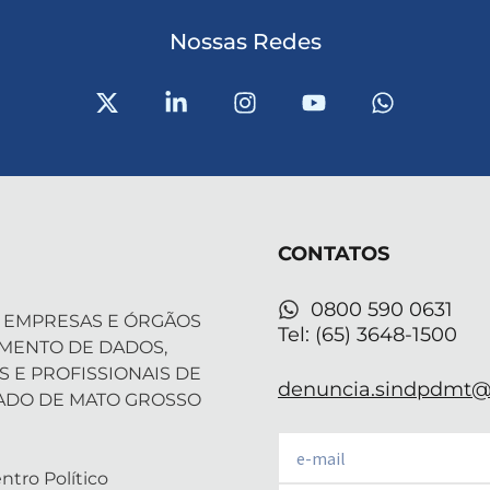
Nossas Redes
X
L
I
Y
W
-
i
n
o
h
t
n
s
u
a
w
k
t
t
t
i
e
a
u
s
t
d
g
b
a
t
i
r
e
p
CONTATOS
e
n
a
p
r
-
m
i
0800 590 0631
 EMPRESAS E ÓRGÃOS
n
Tel: (65) 3648-1500
AMENTO DE DADOS,
S E PROFISSIONAIS DE
denuncia.sindpdmt@f
ADO DE MATO GROSSO
Email
ntro Político