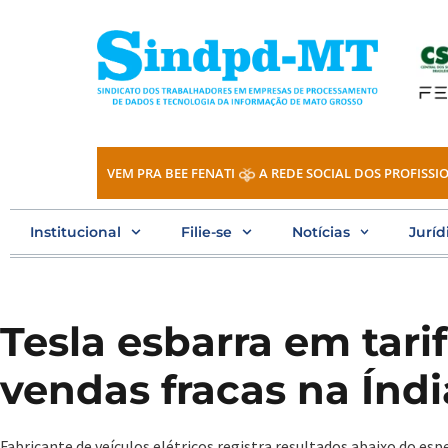
Ir
para
o
conteúdo
VEM PRA BEE FENATI
A REDE SOCIAL DOS PROFISSIO
Institucional
Filie-se
Notícias
Juríd
Tesla esbarra em tarif
vendas fracas na Índi
Fabricante de veículos elétricos registra resultados abaixo do e