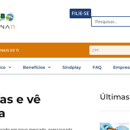
FILIE-SE
Search
NAIS DE TI
ico
Benefícios
Sindplay
FAQ
Empres
as e vê
Últimas
a
sperado em novo mercado, pressionada