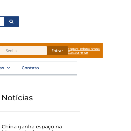
Esqueci minha senha
Entrar
Cadastre-se
as
Contato
 Notícias
China ganha espaço na