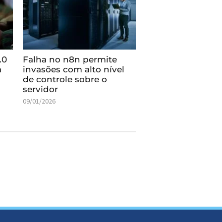
.0
Falha no n8n permite
a
invasões com alto nível
de controle sobre o
servidor
09/01/2026