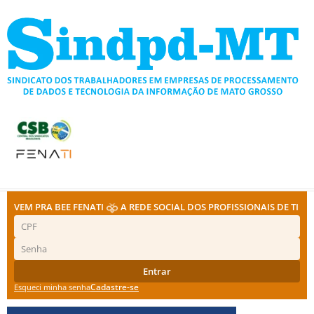
Ir
para
o
conteúdo
VEM PRA BEE FENATI
A REDE SOCIAL DOS PROFISSIONAIS DE TI
Entrar
Cadastre-se
Esqueci minha senha