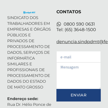
t
i
r
e
p
e
n
a
p
r
-
m
CONTATOS
i
n
SINDICATO DOS
TRABALHADORES EM
0800 590 0631
EMPRESAS E ÓRGÃOS
Tel: (65) 3648-1500
PÚBLICOS E
PRIVADOS DE
denuncia.sindpdmt@fen
PROCESSAMENTO DE
DADOS, SERVIÇOS DE
Email
INFORMÁTICA
SIMILARES E
Email
PROFISSIONAIS DE
PROCESSAMENTO DE
DADOS DO ESTADO
DE MATO GROSSO
ENVIAR
Endereço sede:
Rua Dr. Hélio Ponce de