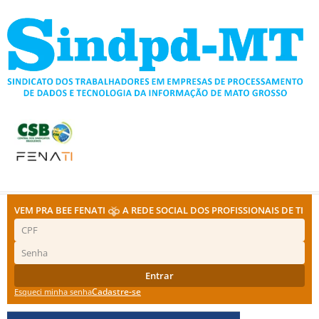
Ir
para
o
conteúdo
VEM PRA BEE FENATI
A REDE SOCIAL DOS PROFISSIONAIS DE TI
Entrar
Cadastre-se
Esqueci minha senha