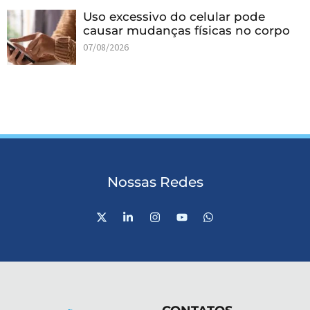
Uso excessivo do celular pode
causar mudanças físicas no corpo
07/08/2026
Nossas Redes
X
L
I
Y
W
-
i
n
o
h
t
n
s
u
a
w
k
t
t
t
i
e
a
u
s
t
d
g
b
a
t
i
r
e
p
e
n
a
p
r
-
m