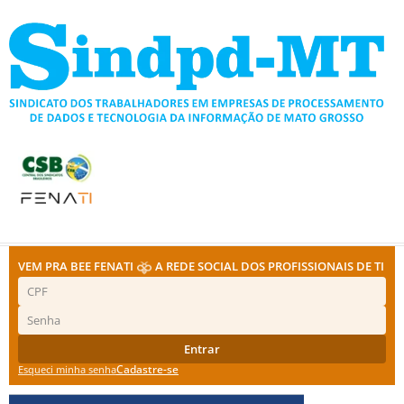
Ir
para
o
conteúdo
VEM PRA BEE FENATI
A REDE SOCIAL DOS PROFISSIONAIS DE TI
Entrar
Cadastre-se
Esqueci minha senha