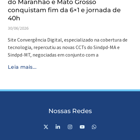
do Maranhão e Mato Grosso
conquistam fim da 6×1 e jornada de
40h
30/06/2026
Site Convergência Digital, especializado na cobertura de
tecnologia, repercutiu as novas CCTs do Sindpd-MA e
Sindpd-MT, negociadas em conjunto com a
Leia mais...
Nossas Redes
X
L
I
Y
W
-
i
n
o
h
t
n
s
u
a