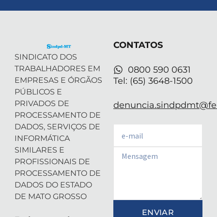
w
k
t
t
t
i
e
a
u
s
t
d
g
b
a
t
i
r
e
p
e
n
a
p
r
-
m
CONTATOS
i
n
SINDICATO DOS
TRABALHADORES EM
0800 590 0631
EMPRESAS E ÓRGÃOS
Tel: (65) 3648-1500
PÚBLICOS E
PRIVADOS DE
denuncia.sindpdmt@fen
PROCESSAMENTO DE
DADOS, SERVIÇOS DE
Email
INFORMÁTICA
SIMILARES E
Email
PROFISSIONAIS DE
PROCESSAMENTO DE
DADOS DO ESTADO
DE MATO GROSSO
ENVIAR