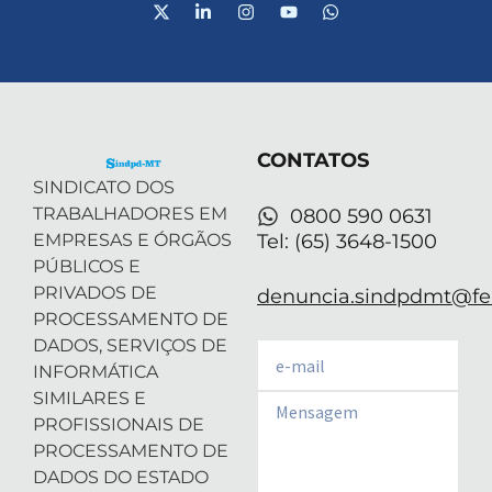
X
L
I
Y
W
-
i
n
o
h
t
n
s
u
a
w
k
t
t
t
i
e
a
u
s
t
d
g
b
a
t
i
r
e
p
e
n
a
p
r
-
m
CONTATOS
i
n
SINDICATO DOS
TRABALHADORES EM
0800 590 0631
EMPRESAS E ÓRGÃOS
Tel: (65) 3648-1500
PÚBLICOS E
PRIVADOS DE
denuncia.sindpdmt@fen
PROCESSAMENTO DE
DADOS, SERVIÇOS DE
Email
INFORMÁTICA
SIMILARES E
Email
PROFISSIONAIS DE
PROCESSAMENTO DE
DADOS DO ESTADO