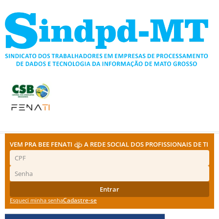
Ir
para
o
conteúdo
VEM PRA BEE FENATI
A REDE SOCIAL DOS PROFISSIONAIS DE TI
Entrar
Cadastre-se
Esqueci minha senha