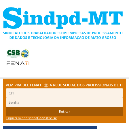
Ir
para
o
conteúdo
VEM PRA BEE FENATI
A REDE SOCIAL DOS PROFISSIONAIS DE TI
Entrar
Cadastre-se
Esqueci minha senha