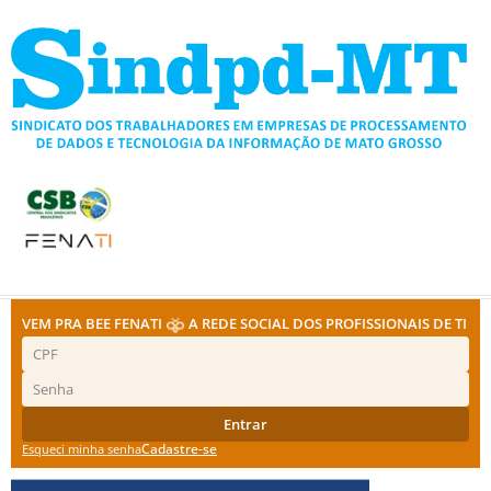
Ir
para
o
conteúdo
VEM PRA BEE FENATI
A REDE SOCIAL DOS PROFISSIONAIS DE TI
Entrar
Cadastre-se
Esqueci minha senha