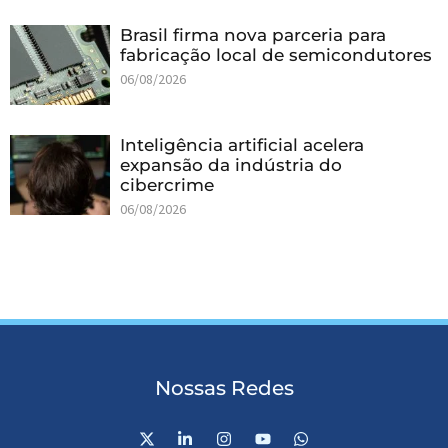
Brasil firma nova parceria para
fabricação local de semicondutores
06/08/2026
Inteligência artificial acelera
expansão da indústria do
cibercrime
06/08/2026
Nossas Redes
X
L
I
Y
W