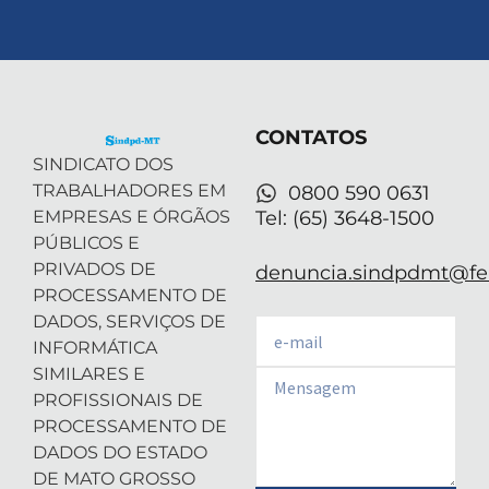
-
i
n
o
h
t
n
s
u
a
w
k
t
t
t
i
e
a
u
s
t
d
g
b
a
t
i
r
e
p
e
n
a
p
r
-
m
CONTATOS
i
n
SINDICATO DOS
TRABALHADORES EM
0800 590 0631
EMPRESAS E ÓRGÃOS
Tel: (65) 3648-1500
PÚBLICOS E
PRIVADOS DE
denuncia.sindpdmt@fen
PROCESSAMENTO DE
DADOS, SERVIÇOS DE
Email
INFORMÁTICA
SIMILARES E
Email
PROFISSIONAIS DE
PROCESSAMENTO DE
DADOS DO ESTADO
DE MATO GROSSO