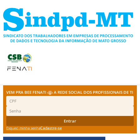
Ir
para
o
conteúdo
VEM PRA BEE FENATI
A REDE SOCIAL DOS PROFISSIONAIS DE TI
Entrar
Cadastre-se
Esqueci minha senha