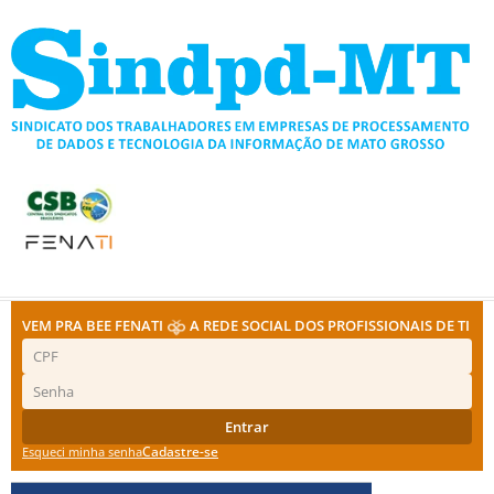
Ir
para
o
conteúdo
VEM PRA BEE FENATI
A REDE SOCIAL DOS PROFISSIONAIS DE TI
Entrar
Cadastre-se
Esqueci minha senha