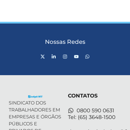
Nossas Redes
X
L
I
Y
W
-
i
n
o
h
t
n
s
u
a
w
k
t
t
t
i
e
a
u
s
t
d
g
b
a
t
i
r
e
p
e
n
a
p
r
-
m
CONTATOS
i
n
SINDICATO DOS
TRABALHADORES EM
0800 590 0631
EMPRESAS E ÓRGÃOS
Tel: (65) 3648-1500
PÚBLICOS E