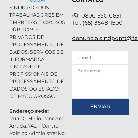
CONTATOS
i
n
SINDICATO DOS
TRABALHADORES EM
0800 590 0631
EMPRESAS E ÓRGÃOS
Tel: (65) 3648-1500
PÚBLICOS E
PRIVADOS DE
denuncia.sindpdmt@fen
PROCESSAMENTO DE
DADOS, SERVIÇOS DE
Email
INFORMÁTICA
SIMILARES E
Email
PROFISSIONAIS DE
PROCESSAMENTO DE
DADOS DO ESTADO
DE MATO GROSSO
ENVIAR
Endereço sede:
Rua Dr. Hélio Ponce de
Arruda, 742 – Centro
Político Administrativo