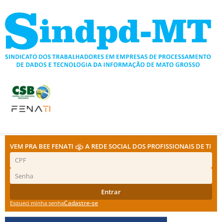
Ir
para
o
conteúdo
VEM PRA BEE FENATI
A REDE SOCIAL DOS PROFISSIONAIS DE TI
Entrar
Cadastre-se
Esqueci minha senha