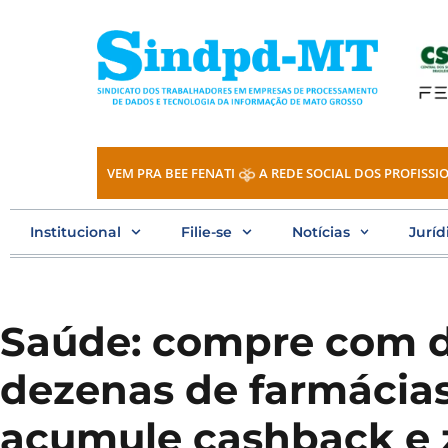
Ir
para
o
conteúdo
VEM PRA BEE FENATI
A REDE SOCIAL DOS PROFISSIO
Institucional
Filie-se
Notícias
Juríd
Saúde: compre com 
dezenas de farmácias
acumule cashback e 