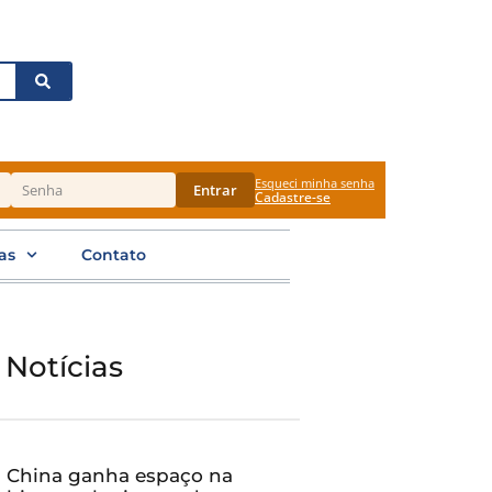
Esqueci minha senha
Entrar
Cadastre-se
as
Contato
 Notícias
China ganha espaço na