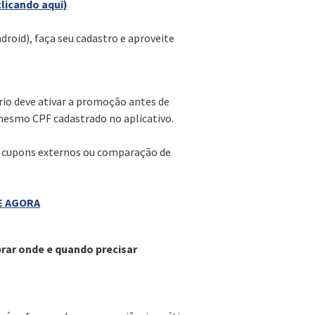
clicando aqui)
droid), faça seu cadastro e aproveite
ário deve ativar a promoção antes de
o mesmo CPF cadastrado no aplicativo.
de cupons externos ou comparação de
E AGORA
prar onde e quando precisar