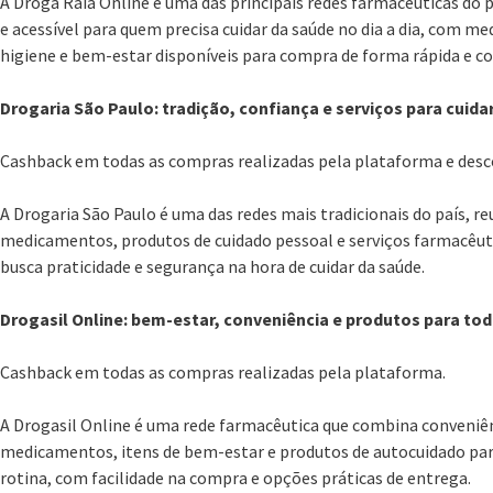
A Droga Raia Online é uma das principais redes farmacêuticas do 
e acessível para quem precisa cuidar da saúde no dia a dia, com m
higiene e bem-estar disponíveis para compra de forma rápida e c
Drogaria São Paulo: tradição, confiança e serviços para cuidar
Cashback em todas as compras realizadas pela plataforma e des
A Drogaria São Paulo é uma das redes mais tradicionais do país, 
medicamentos, produtos de cuidado pessoal e serviços farmacêuti
busca praticidade e segurança na hora de cuidar da saúde.
Drogasil Online: bem-estar, conveniência e produtos para to
Cashback em todas as compras realizadas pela plataforma.
A Drogasil Online é uma rede farmacêutica que combina conveniên
medicamentos, itens de bem-estar e produtos de autocuidado para
rotina, com facilidade na compra e opções práticas de entrega.