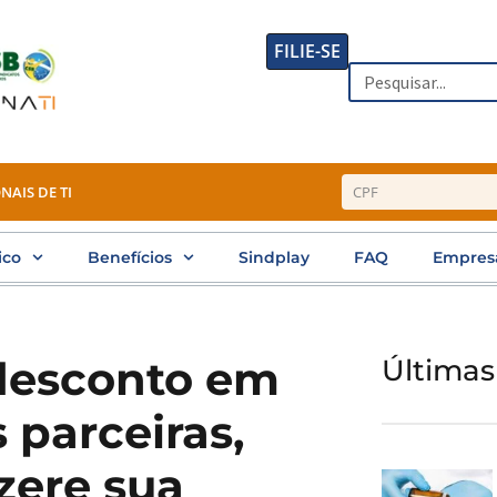
FILIE-SE
Search
NAIS DE TI
ico
Benefícios
Sindplay
FAQ
Empres
desconto em
Últimas
 parceiras,
zere sua