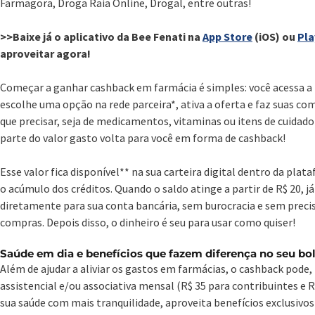
Farmagora, Droga Raia Online, Drogal, entre outras!
>>Baixe já o aplicativo da Bee Fenati na
App Store
(iOS) ou
Pla
aproveitar agora!
Começar a ganhar cashback em farmácia é simples: você acessa a 
escolhe uma opção na rede parceira*, ativa a oferta e faz suas 
que precisar, seja de medicamentos, vitaminas ou itens de cuidado
parte do valor gasto volta para você em forma de cashback!
Esse valor fica disponível** na sua carteira digital dentro da p
o acúmulo dos créditos. Quando o saldo atinge a partir de R$ 20, já 
diretamente para sua conta bancária, sem burocracia e sem precis
compras. Depois disso, o dinheiro é seu para usar como quiser!
Saúde em dia e benefícios que fazem diferença no seu bol
Além de ajudar a aliviar os gastos em farmácias, o cashback pode,
assistencial e/ou associativa mensal (R$ 35 para contribuintes e R$
sua saúde com mais tranquilidade, aproveita benefícios exclusivos