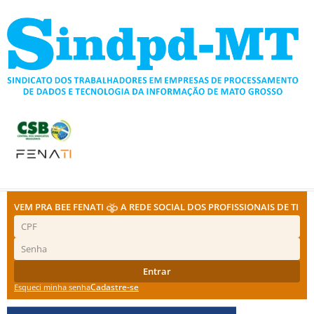
Ir
para
o
conteúdo
VEM PRA BEE FENATI
A REDE SOCIAL DOS PROFISSIONAIS DE TI
Entrar
Cadastre-se
Esqueci minha senha