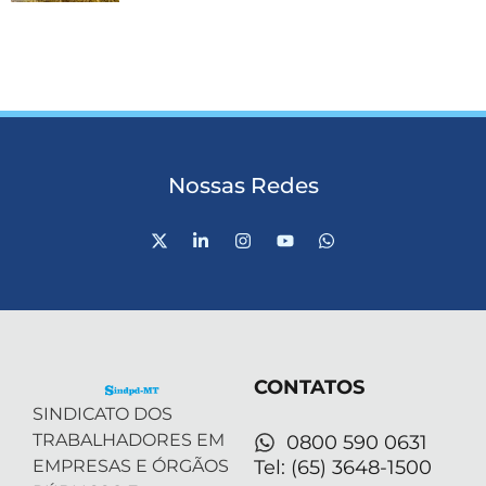
Nossas Redes
X
L
I
Y
W
-
i
n
o
h
t
n
s
u
a
w
k
t
t
t
i
e
a
u
s
t
d
g
b
a
t
i
r
e
p
e
n
a
p
r
-
m
CONTATOS
i
n
SINDICATO DOS
TRABALHADORES EM
0800 590 0631
EMPRESAS E ÓRGÃOS
Tel: (65) 3648-1500