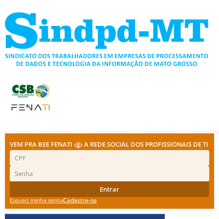
Ir
para
o
conteúdo
VEM PRA BEE FENATI
A REDE SOCIAL DOS PROFISSIONAIS DE TI
Entrar
Cadastre-se
Esqueci minha senha