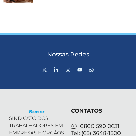
Nossas Redes
X
L
I
Y
W
-
i
n
o
h
t
n
s
u
a
w
k
t
t
t
i
e
a
u
s
t
d
g
b
a
t
i
r
e
p
e
n
a
p
r
-
m
CONTATOS
i
n
SINDICATO DOS
TRABALHADORES EM
0800 590 0631
EMPRESAS E ÓRGÃOS
Tel: (65) 3648-1500