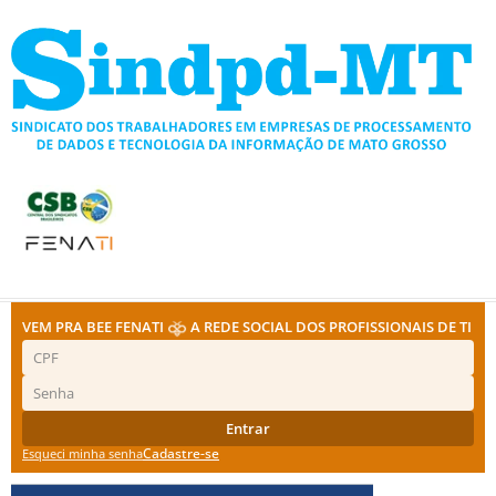
Ir
para
o
conteúdo
VEM PRA BEE FENATI
A REDE SOCIAL DOS PROFISSIONAIS DE TI
Entrar
Cadastre-se
Esqueci minha senha