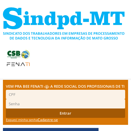
Ir
para
o
conteúdo
VEM PRA BEE FENATI
A REDE SOCIAL DOS PROFISSIONAIS DE TI
Entrar
Cadastre-se
Esqueci minha senha