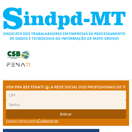
Ir
para
o
conteúdo
VEM PRA BEE FENATI
A REDE SOCIAL DOS PROFISSIONAIS DE TI
Entrar
Cadastre-se
Esqueci minha senha