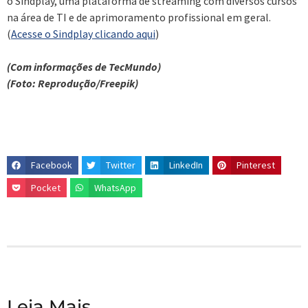
o Sindplay, uma plataforma de streaming com diversos cursos
na área de TI e de aprimoramento profissional em geral.
(
Acesse o Sindplay clicando aqui
)
(Com informações de TecMundo)
(Foto: Reprodução/Freepik)
Facebook
Twitter
LinkedIn
Pinterest
Pocket
WhatsApp
Leia Mais