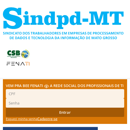
Ir
para
o
conteúdo
VEM PRA BEE FENATI
A REDE SOCIAL DOS PROFISSIONAIS DE TI
Entrar
Cadastre-se
Esqueci minha senha