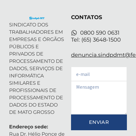
t
i
r
e
p
e
n
a
p
r
-
m
CONTATOS
i
n
SINDICATO DOS
TRABALHADORES EM
0800 590 0631
EMPRESAS E ÓRGÃOS
Tel: (65) 3648-1500
PÚBLICOS E
PRIVADOS DE
denuncia.sindpdmt@fen
PROCESSAMENTO DE
DADOS, SERVIÇOS DE
Email
INFORMÁTICA
SIMILARES E
Email
PROFISSIONAIS DE
PROCESSAMENTO DE
DADOS DO ESTADO
DE MATO GROSSO
ENVIAR
Endereço sede:
Rua Dr. Hélio Ponce de