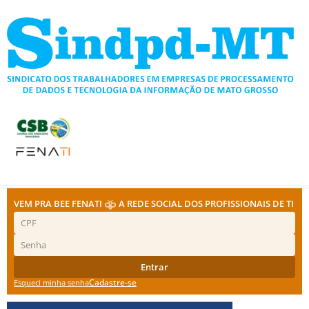
Ir
para
o
conteúdo
VEM PRA BEE FENATI
A REDE SOCIAL DOS PROFISSIONAIS DE TI
Entrar
Cadastre-se
Esqueci minha senha