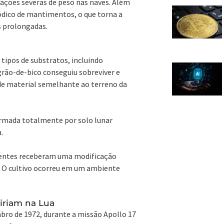
tações severas de peso nas naves. Além
ódico de mantimentos, o que torna a
s prolongadas.
ipos de substratos, incluindo
grão-de-bico conseguiu sobreviver e
de material semelhante ao terreno da
rmada totalmente por solo lunar
.
mentes receberam uma modificação
. O cultivo ocorreu em um ambiente
iriam na Lua
ro de 1972, durante a missão Apollo 17