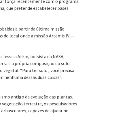
anhar força recentemente com o programa
a, que pretende estabelecer bases
btidas a partir da última missão
às do local onde a missão Artemis IV —
 Jessica Atkin, bolsista da NASA,
Terra é a própria composição do solo
 vegetal. “Para ter solo , você precisa
em nenhuma dessas duas coisas“.
nismo antigo da evolução das plantas.
a vegetação terrestre, os pesquisadores
arbusculares, capazes de ajudar no