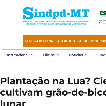
Ir
para
o
conteúdo
VEM PRA BEE FENATI
A REDE SOCIAL DOS PROFISSIO
Institucional
Filie-se
Notícias
Juríd
Plantação na Lua? Ci
cultivam grão-de-bic
lunar