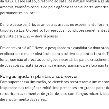
da NASA. Desde então, o retorno ao satélite natural voltou a g
Artemis, também conduzido pela agência espacial norte-american
permanentes no local.
Dentro desse cenário, as amostras usadas no experimento foram o
tripulada à Lua. O objetivo foi reproduzir condições semelhantes 
prevista para 2028 — deverá pousar.
Em entrevista à ABC News, a pesquisadora e candidata a doutorado
explicou que o maior obstáculo para o cultivo de plantas fora da 
lunar, que não oferece as condições necessárias para o crescimento
de duas coisas: matéria orgânica e microrganismos, e a Lua não t
Fungos ajudam plantas a sobreviver
Para superar essa limitação, os cientistas recorreram a um meca
Inspirados nas relações simbióticas presentes em grande parte d
recobriram as sementes de grão-de-bico com fungos micorrízicos 
desenvolvimento das raízes.