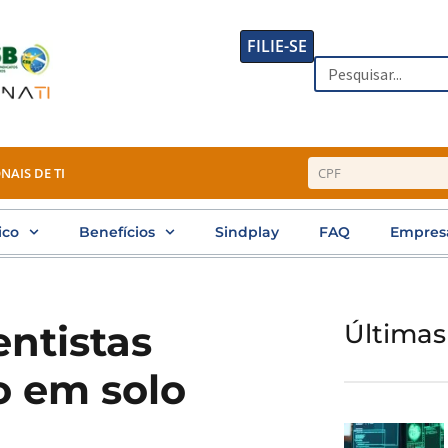
FILIE-SE
Search
NAIS DE TI
ico
Benefícios
Sindplay
FAQ
Empres
entistas
Últimas
o em solo