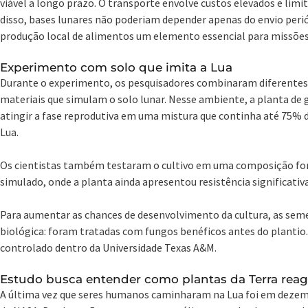
viável a longo prazo. O transporte envolve custos elevados e limi
disso, bases lunares não poderiam depender apenas do envio peri
produção local de alimentos um elemento essencial para missõe
Experimento com solo que imita a Lua
Durante o experimento, os pesquisadores combinaram diferentes t
materiais que simulam o solo lunar. Nesse ambiente, a planta de 
atingir a fase reprodutiva em uma mistura que continha até 75% 
Lua.
Os cientistas também testaram o cultivo em uma composição fo
simulado, onde a planta ainda apresentou resistência significativa
Para aumentar as chances de desenvolvimento da cultura, as se
biológica: foram tratadas com fungos benéficos antes do plantio
controlado dentro da Universidade Texas A&M.
Estudo busca entender como plantas da Terra reag
A última vez que seres humanos caminharam na Lua foi em dezemb