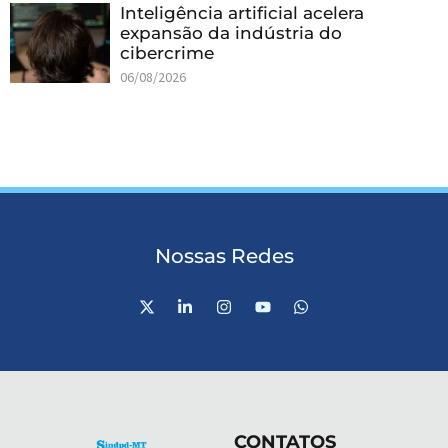
Inteligência artificial acelera
expansão da indústria do
cibercrime
06/08/2026
Nossas Redes
X
L
I
Y
W
-
i
n
o
h
t
n
s
u
a
w
k
t
t
t
i
e
a
u
s
t
d
g
b
a
t
i
r
e
p
e
n
a
p
r
-
m
CONTATOS
i