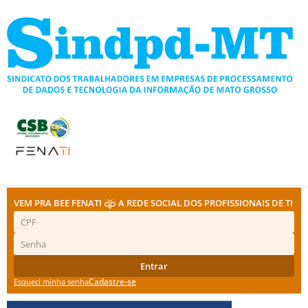
Ir
para
o
conteúdo
VEM PRA BEE FENATI
A REDE SOCIAL DOS PROFISSIONAIS DE TI
Entrar
Cadastre-se
Esqueci minha senha