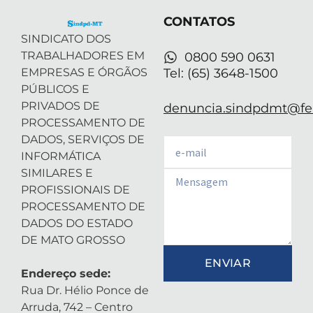
e
n
a
p
r
-
m
CONTATOS
i
n
SINDICATO DOS
TRABALHADORES EM
0800 590 0631
EMPRESAS E ÓRGÃOS
Tel: (65) 3648-1500
PÚBLICOS E
PRIVADOS DE
denuncia.sindpdmt@fen
PROCESSAMENTO DE
DADOS, SERVIÇOS DE
Email
INFORMÁTICA
SIMILARES E
Email
PROFISSIONAIS DE
PROCESSAMENTO DE
DADOS DO ESTADO
DE MATO GROSSO
ENVIAR
Endereço sede:
Rua Dr. Hélio Ponce de
Arruda, 742 – Centro