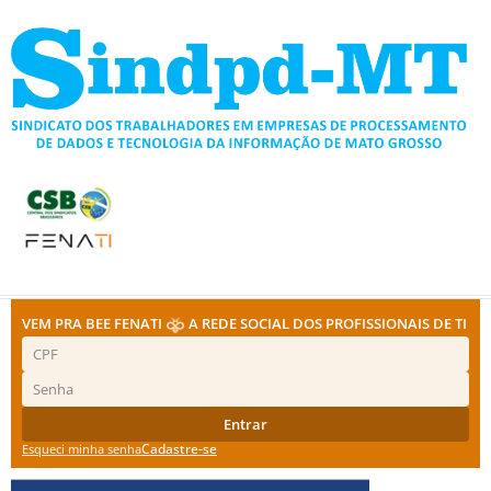
Ir
para
o
conteúdo
VEM PRA BEE FENATI
A REDE SOCIAL DOS PROFISSIONAIS DE TI
Entrar
Cadastre-se
Esqueci minha senha