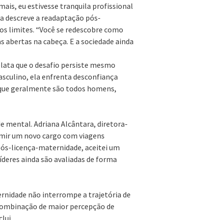
mais, eu estivesse tranquila profissional
la descreve a readaptação pós-
s limites. “Você se redescobre como
 abertas na cabeça. E a sociedade ainda
relata que o desafio persiste mesmo
sculino, ela enfrenta desconfiança
 que geralmente são todos homens,
de mental. Adriana Alcântara, diretora-
sumir um novo cargo com viagens
pós-licença-maternidade, aceitei um
líderes ainda são avaliadas de forma
rnidade não interrompe a trajetória de
 combinação de maior percepção de
lui.