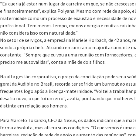
“Eu queria já estar num lugar da carreira em que, se não crescesse 
e financeiramente”, explica Polyana. Mesmo com rede de apoio, e
maternidade como um processo de exaustão e necessidade de novo
profissional. Tem menos tempo, menos energia e muitas caixinhas
não considera isso com naturalidade.”
No setor de serviços, a empresária Mariele Horbach, de 42 anos, 
sendo a própria chefe. Atuando em um ramo majoritariamente ma
constante. “Sempre que eu vou a uma reunião com fornecedores,
preciso me autovalidar”, conta a mãe de dois filhos.
Na alta gestão corporativa, o preço da conciliação pode ser a saú
geral da Audible no Brasil, recorda ter sofrido um burnout ao as
frequentes logo após a licença-maternidade. “Voltei a trabalhar 
desafio novo, o que foi um erro”, avalia, pontuando que mulheres 
distinta em relação aos homens.
Para Marcelo Tokarski, CEO da Nexus, os dados indicam que a mate
forma absoluta, mas altera suas condições. “O que vemos é uma
barreiras, redução da rede de apoio e aumento das renúncias”, conc