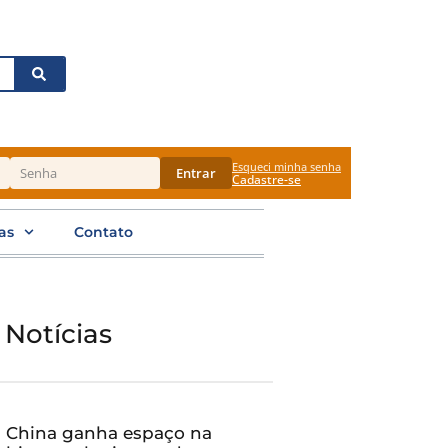
Esqueci minha senha
Entrar
Cadastre-se
as
Contato
 Notícias
China ganha espaço na