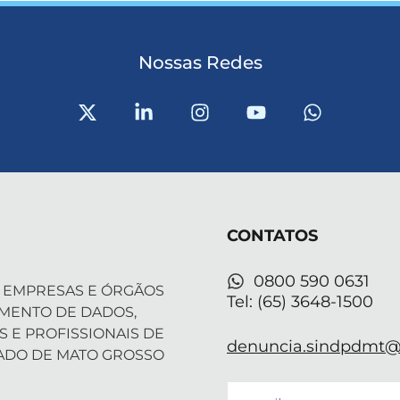
Nossas Redes
X
L
I
Y
W
-
i
n
o
h
t
n
s
u
a
w
k
t
t
t
i
e
a
u
s
t
d
g
b
a
t
i
r
e
p
CONTATOS
e
n
a
p
r
-
m
i
0800 590 0631
 EMPRESAS E ÓRGÃOS
n
Tel: (65) 3648-1500
AMENTO DE DADOS,
S E PROFISSIONAIS DE
denuncia.sindpdmt@f
ADO DE MATO GROSSO
Email