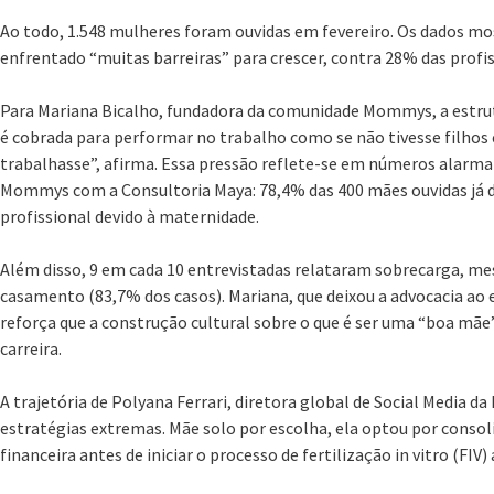
Ao todo, 1.548 mulheres foram ouvidas em fevereiro. Os dados m
enfrentado “muitas barreiras” para crescer, contra 28% das profis
Para Mariana Bicalho, fundadora da comunidade Mommys, a estrutu
é cobrada para performar no trabalho como se não tivesse filhos 
trabalhasse”, afirma. Essa pressão reflete-se em números alarman
Mommys com a Consultoria Maya: 78,4% das 400 mães ouvidas já 
profissional devido à maternidade.
Além disso, 9 em cada 10 entrevistadas relataram sobrecarga, m
casamento (83,7% dos casos). Mariana, que deixou a advocacia ao e
reforça que a construção cultural sobre o que é ser uma “boa mãe
carreira.
A trajetória de Polyana Ferrari, diretora global de Social Media da
estratégias extremas. Mãe solo por escolha, ela optou por consolid
financeira antes de iniciar o processo de fertilização in vitro (FIV)