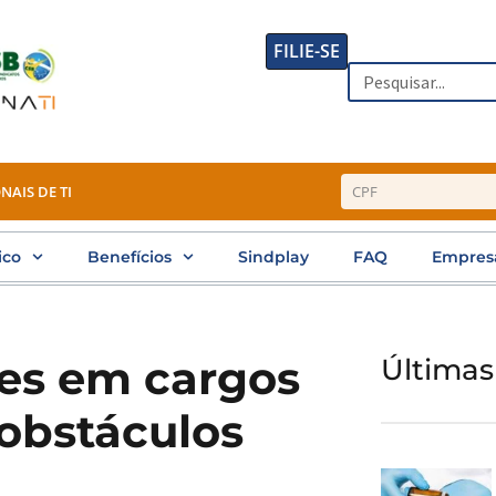
FILIE-SE
Search
NAIS DE TI
ico
Benefícios
Sindplay
FAQ
Empres
es em cargos
Últimas
 obstáculos