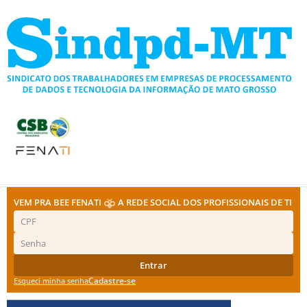
Ir
para
o
conteúdo
VEM PRA BEE FENATI
A REDE SOCIAL DOS PROFISSIONAIS DE TI
Entrar
Cadastre-se
Esqueci minha senha