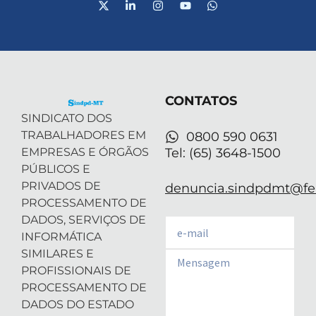
X
L
I
Y
W
-
i
n
o
h
t
n
s
u
a
w
k
t
t
t
i
e
a
u
s
t
d
g
b
a
t
i
r
e
p
e
n
a
p
r
-
m
CONTATOS
i
n
SINDICATO DOS
TRABALHADORES EM
0800 590 0631
EMPRESAS E ÓRGÃOS
Tel: (65) 3648-1500
PÚBLICOS E
PRIVADOS DE
denuncia.sindpdmt@fen
PROCESSAMENTO DE
DADOS, SERVIÇOS DE
Email
INFORMÁTICA
SIMILARES E
Email
PROFISSIONAIS DE
PROCESSAMENTO DE
DADOS DO ESTADO