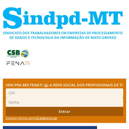
Ir
para
o
conteúdo
VEM PRA BEE FENATI
A REDE SOCIAL DOS PROFISSIONAIS DE TI
Entrar
Cadastre-se
Esqueci minha senha