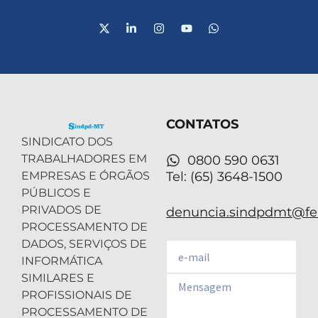
X
L
I
Y
W
-
i
n
o
h
t
n
s
u
a
w
k
t
t
t
i
e
a
u
s
t
d
g
b
a
t
i
r
e
p
e
n
a
p
r
-
m
CONTATOS
i
n
SINDICATO DOS
TRABALHADORES EM
0800 590 0631
EMPRESAS E ÓRGÃOS
Tel: (65) 3648-1500
PÚBLICOS E
PRIVADOS DE
denuncia.sindpdmt@fen
PROCESSAMENTO DE
DADOS, SERVIÇOS DE
Email
INFORMÁTICA
SIMILARES E
Email
PROFISSIONAIS DE
PROCESSAMENTO DE