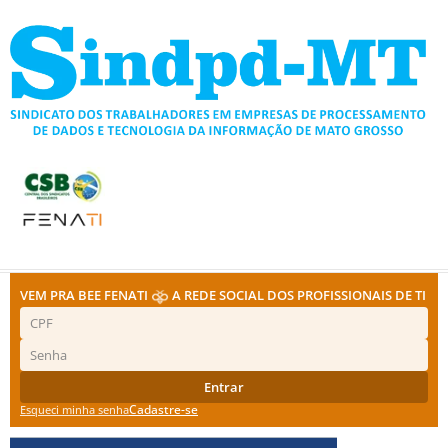
Ir
para
o
conteúdo
VEM PRA BEE FENATI
A REDE SOCIAL DOS PROFISSIONAIS DE TI
Entrar
Cadastre-se
Esqueci minha senha