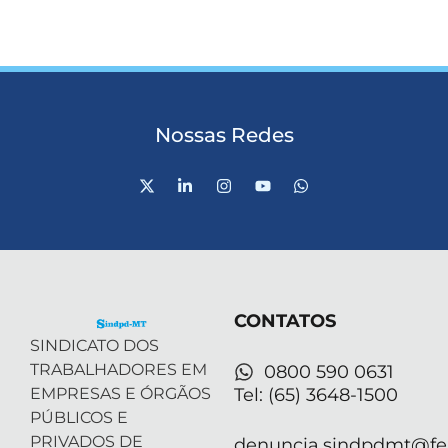
Nossas Redes
X
L
I
Y
W
-
i
n
o
h
t
n
s
u
a
w
k
t
t
t
i
e
a
u
s
t
d
g
b
a
t
i
r
e
p
e
n
a
p
r
-
m
CONTATOS
i
n
SINDICATO DOS
TRABALHADORES EM
0800 590 0631
EMPRESAS E ÓRGÃOS
Tel: (65) 3648-1500
PÚBLICOS E
PRIVADOS DE
denuncia.sindpdmt@fen