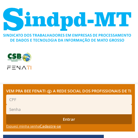
Ir
para
o
conteúdo
VEM PRA BEE FENATI
A REDE SOCIAL DOS PROFISSIONAIS DE TI
Entrar
Cadastre-se
Esqueci minha senha