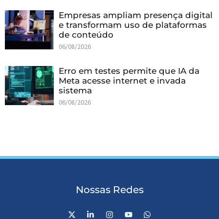
Empresas ampliam presença digital
e transformam uso de plataformas
de conteúdo
06/08/2026
Erro em testes permite que IA da
Meta acesse internet e invada
sistema
06/08/2026
Nossas Redes
X
L
I
Y
W