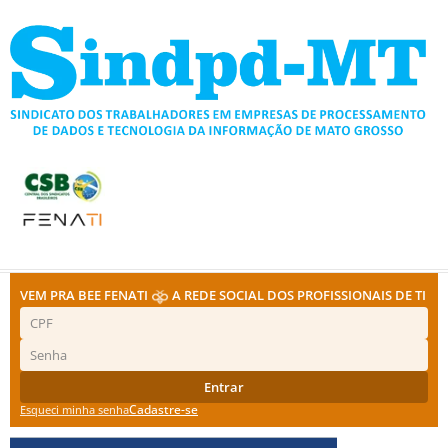
Ir
para
o
conteúdo
VEM PRA BEE FENATI
A REDE SOCIAL DOS PROFISSIONAIS DE TI
Entrar
Cadastre-se
Esqueci minha senha