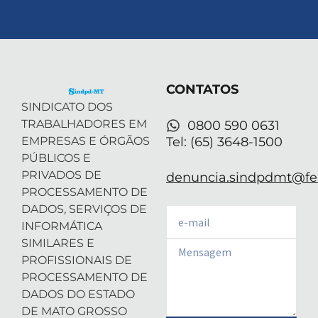
-
i
n
o
h
t
n
s
u
a
w
k
t
t
t
i
e
a
u
s
t
d
g
b
a
t
i
r
e
p
e
n
a
p
r
-
m
CONTATOS
i
n
SINDICATO DOS
TRABALHADORES EM
0800 590 0631
EMPRESAS E ÓRGÃOS
Tel: (65) 3648-1500
PÚBLICOS E
PRIVADOS DE
denuncia.sindpdmt@fen
PROCESSAMENTO DE
DADOS, SERVIÇOS DE
Email
INFORMÁTICA
SIMILARES E
Email
PROFISSIONAIS DE
PROCESSAMENTO DE
DADOS DO ESTADO
DE MATO GROSSO