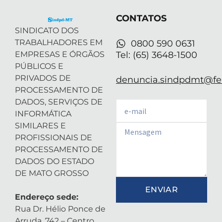
e
n
a
p
r
-
m
CONTATOS
i
n
SINDICATO DOS
TRABALHADORES EM
0800 590 0631
EMPRESAS E ÓRGÃOS
Tel: (65) 3648-1500
PÚBLICOS E
PRIVADOS DE
denuncia.sindpdmt@fen
PROCESSAMENTO DE
DADOS, SERVIÇOS DE
Email
INFORMÁTICA
SIMILARES E
Email
PROFISSIONAIS DE
PROCESSAMENTO DE
DADOS DO ESTADO
DE MATO GROSSO
ENVIAR
Endereço sede:
Rua Dr. Hélio Ponce de
Arruda, 742 – Centro