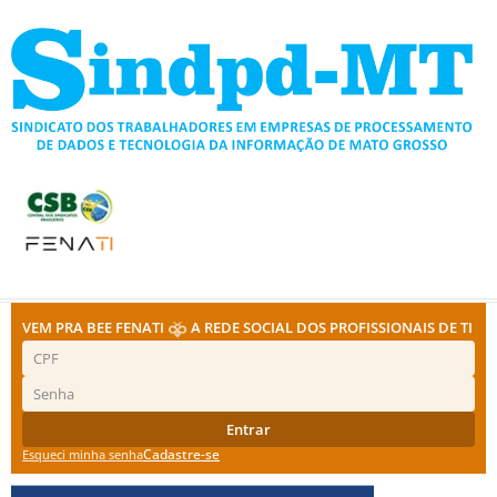
Ir
para
o
conteúdo
VEM PRA BEE FENATI
A REDE SOCIAL DOS PROFISSIONAIS DE TI
Entrar
Cadastre-se
Esqueci minha senha