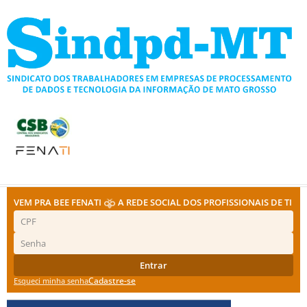
Ir
para
o
conteúdo
VEM PRA BEE FENATI
A REDE SOCIAL DOS PROFISSIONAIS DE TI
Entrar
Cadastre-se
Esqueci minha senha