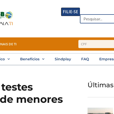
FILIE-SE
Search
NAIS DE TI
ico
Benefícios
Sindplay
FAQ
Empres
 testes
Últimas
s de menores