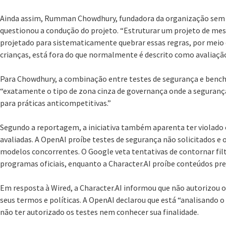
Ainda assim, Rumman Chowdhury, fundadora da organização sem f
questionou a condução do projeto. “Estruturar um projeto de me
projetado para sistematicamente quebrar essas regras, por meio 
crianças, está fora do que normalmente é descrito como avaliação
Para Chowdhury, a combinação entre testes de segurança e benc
“exatamente o tipo de zona cinza de governança onde a seguranç
para práticas anticompetitivas.”
Segundo a reportagem, a iniciativa também aparenta ter violado 
avaliadas. A OpenAI proíbe testes de segurança não solicitados e 
modelos concorrentes. O Google veta tentativas de contornar filt
programas oficiais, enquanto a Character.AI proíbe conteúdos prej
Em resposta à Wired, a Character.AI informou que não autorizou os
seus termos e políticas. A OpenAI declarou que está “analisando 
não ter autorizado os testes nem conhecer sua finalidade.