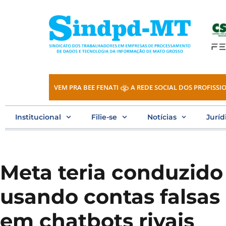
Ir
para
o
conteúdo
VEM PRA BEE FENATI
A REDE SOCIAL DOS PROFISSIO
Institucional
Filie-se
Notícias
Juríd
Meta teria conduzido
usando contas falsa
em chatbots rivais