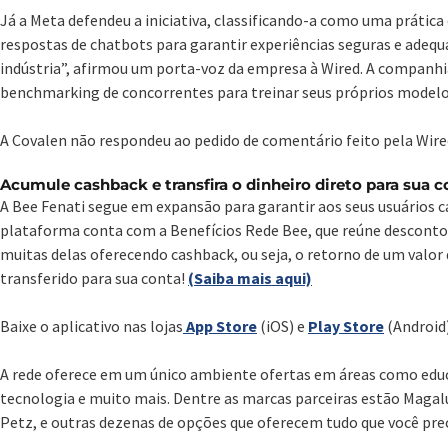
Já a Meta defendeu a iniciativa, classificando-a como uma prátic
respostas de chatbots para garantir experiências seguras e adequ
indústria”, afirmou um porta-voz da empresa à Wired. A companh
benchmarking de concorrentes para treinar seus próprios modelos d
A Covalen não respondeu ao pedido de comentário feito pela Wire
Acumule cashback e transfira o dinheiro direto para sua c
A Bee Fenati segue em expansão para garantir aos seus usuários c
plataforma conta com a Benefícios Rede Bee, que reúne descont
muitas delas oferecendo cashback, ou seja, o retorno de um valor
transferido para sua conta!
(Saiba mais aqui)
Baixe o aplicativo nas lojas
App Store
(iOS) e
Play Store
(Android)
A rede oferece em um único ambiente ofertas em áreas como educa
tecnologia e muito mais. Dentre as marcas parceiras estão Magalu
Petz, e outras dezenas de opções que oferecem tudo que você prec