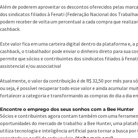
Além de poderem aproveitar os descontos oferecidos pelas marcas 
dos sindicatos filiados à Fenati (Federação Nacional dos Trabal
podem receber de volta um percentual a cada compra que realiza
cashback.
Este valor fica em uma carteira digital dentro da plataforma e, a 
cashback, o trabalhador pode enviar o dinheiro direto para sua co
permite que sócios e contribuintes dos sindicatos filiados à Fena
assistencial e/ou associativa!
Atualmente, o valor da contribuição é de R$ 32,50 por mês para só
ou seja, é possível recuperar todo esse valor e ainda acumular mui
fortalecer a categoria e transformando as compras do dia a dia e
Encontre o emprego dos seus sonhos com a Bee Hunter
Sócios e contribuintes agora contam também com uma ferramen
oportunidades do mercado de trabalho: a Bee Hunter, uma plataf
utiliza tecnologia e inteligência artificial para tornar a busca por
conectada ao perfil de cada usuário.
(Saiba mais aqui)