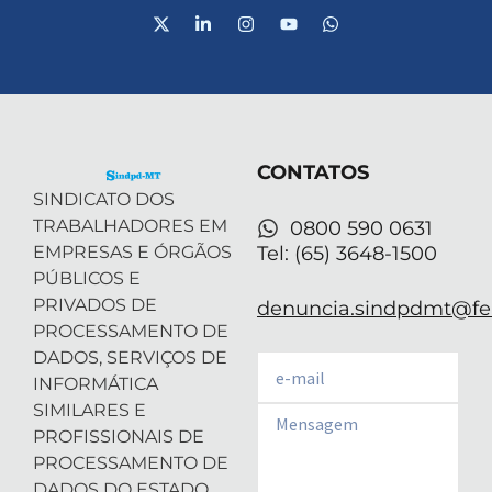
X
L
I
Y
W
-
i
n
o
h
t
n
s
u
a
w
k
t
t
t
i
e
a
u
s
t
d
g
b
a
t
i
r
e
p
e
n
a
p
r
-
m
CONTATOS
i
n
SINDICATO DOS
TRABALHADORES EM
0800 590 0631
EMPRESAS E ÓRGÃOS
Tel: (65) 3648-1500
PÚBLICOS E
PRIVADOS DE
denuncia.sindpdmt@fen
PROCESSAMENTO DE
DADOS, SERVIÇOS DE
Email
INFORMÁTICA
SIMILARES E
Email
PROFISSIONAIS DE
PROCESSAMENTO DE
DADOS DO ESTADO