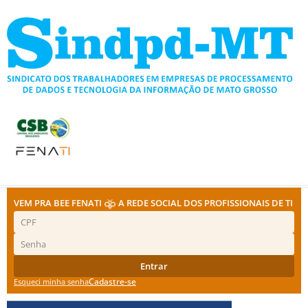
Ir
para
o
conteúdo
VEM PRA BEE FENATI
A REDE SOCIAL DOS PROFISSIONAIS DE TI
Entrar
Cadastre-se
Esqueci minha senha