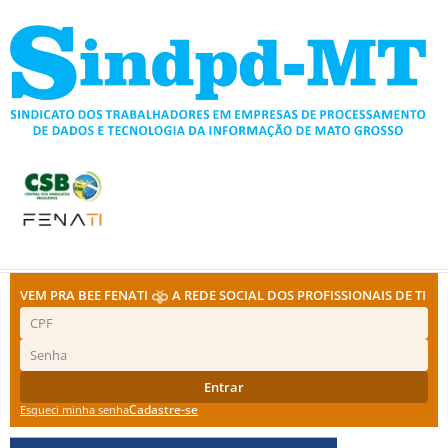
Ir
para
o
conteúdo
VEM PRA BEE FENATI
A REDE SOCIAL DOS PROFISSIONAIS DE TI
Entrar
Cadastre-se
Esqueci minha senha