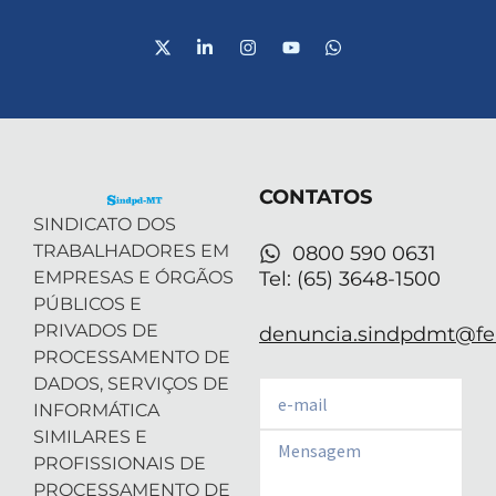
X
L
I
Y
W
-
i
n
o
h
t
n
s
u
a
w
k
t
t
t
i
e
a
u
s
t
d
g
b
a
t
i
r
e
p
e
n
a
p
r
-
m
CONTATOS
i
n
SINDICATO DOS
TRABALHADORES EM
0800 590 0631
EMPRESAS E ÓRGÃOS
Tel: (65) 3648-1500
PÚBLICOS E
PRIVADOS DE
denuncia.sindpdmt@fen
PROCESSAMENTO DE
DADOS, SERVIÇOS DE
Email
INFORMÁTICA
SIMILARES E
Email
PROFISSIONAIS DE
PROCESSAMENTO DE