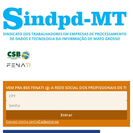
Ir
para
o
conteúdo
VEM PRA BEE FENATI
A REDE SOCIAL DOS PROFISSIONAIS DE TI
Entrar
Cadastre-se
Esqueci minha senha