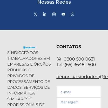
Nossas Redes
X
L
I
Y
W
-
i
n
o
h
t
n
s
u
a
w
k
t
t
t
i
e
a
u
s
t
d
g
b
a
t
i
r
e
p
e
n
a
p
r
-
m
CONTATOS
i
n
SINDICATO DOS
TRABALHADORES EM
0800 590 0631
EMPRESAS E ÓRGÃOS
Tel: (65) 3648-1500
PÚBLICOS E
PRIVADOS DE
denuncia.sindpdmt@fen
PROCESSAMENTO DE
DADOS, SERVIÇOS DE
Email
INFORMÁTICA
SIMILARES E
Email
PROFISSIONAIS DE