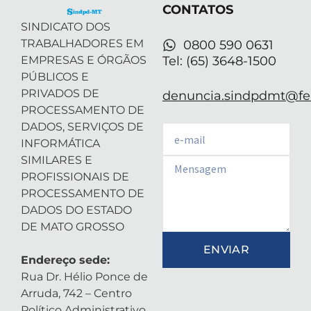
r
-
m
CONTATOS
i
n
SINDICATO DOS
TRABALHADORES EM
0800 590 0631
EMPRESAS E ÓRGÃOS
Tel: (65) 3648-1500
PÚBLICOS E
PRIVADOS DE
denuncia.sindpdmt@fen
PROCESSAMENTO DE
DADOS, SERVIÇOS DE
Email
INFORMÁTICA
SIMILARES E
Email
PROFISSIONAIS DE
PROCESSAMENTO DE
DADOS DO ESTADO
DE MATO GROSSO
ENVIAR
Endereço sede:
Rua Dr. Hélio Ponce de
Arruda, 742 – Centro
Político Administrativo