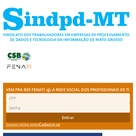
Ir
para
o
conteúdo
VEM PRA BEE FENATI
A REDE SOCIAL DOS PROFISSIONAIS DE TI
Entrar
Cadastre-se
Esqueci minha senha