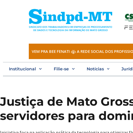
Ir
para
o
conteúdo
VEM PRA BEE FENATI
A REDE SOCIAL DOS PROFISSIO
Institucional
Filie-se
Notícias
Juríd
Justiça de Mato Gros
servidores para domi
Iniciativa foca na aplicação prática da tecnologia para otimizar fl