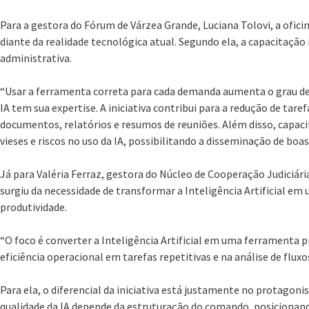
Para a gestora do Fórum de Várzea Grande, Luciana Tolovi, a ofic
diante da realidade tecnológica atual. Segundo ela, a capacitaçã
administrativa.
“Usar a ferramenta correta para cada demanda aumenta o grau de a
IA tem sua expertise. A iniciativa contribui para a redução de tar
documentos, relatórios e resumos de reuniões. Além disso, capaci
vieses e riscos no uso da IA, possibilitando a disseminação de boas
Já para Valéria Ferraz, gestora do Núcleo de Cooperação Judiciári
surgiu da necessidade de transformar a Inteligência Artificial em
produtividade.
“O foco é converter a Inteligência Artificial em uma ferramenta 
eficiência operacional em tarefas repetitivas e na análise de fluxo
Para ela, o diferencial da iniciativa está justamente no protago
qualidade da IA depende da estruturação do comando, posicionan