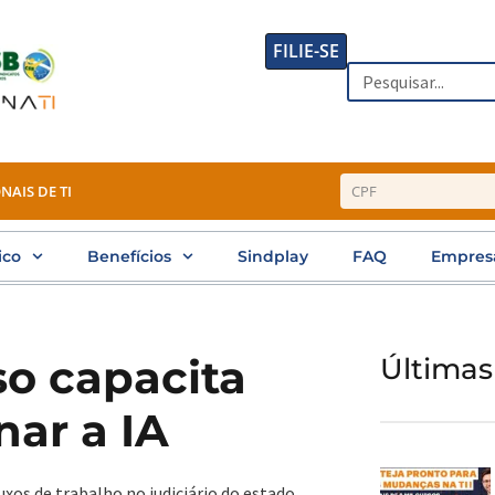
FILIE-SE
Search
NAIS DE TI
ico
Benefícios
Sindplay
FAQ
Empres
so capacita
Últimas
nar a IA
uxos de trabalho no judiciário do estado