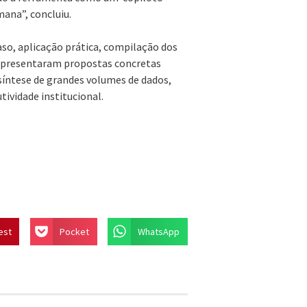
mana”, concluiu.
so, aplicação prática, compilação dos
s apresentaram propostas concretas
 síntese de grandes volumes de dados,
ividade institucional.
est
Pocket
WhatsApp