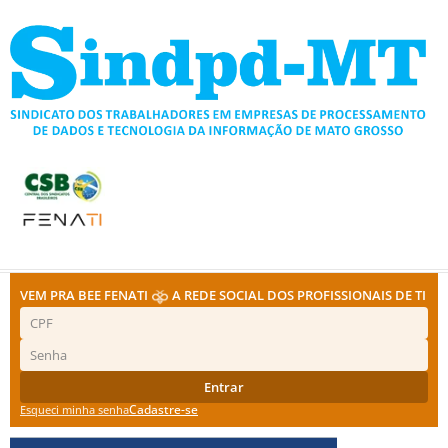
Ir
para
o
conteúdo
VEM PRA BEE FENATI
A REDE SOCIAL DOS PROFISSIONAIS DE TI
Entrar
Cadastre-se
Esqueci minha senha