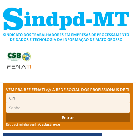
Ir
para
o
conteúdo
VEM PRA BEE FENATI
A REDE SOCIAL DOS PROFISSIONAIS DE TI
Entrar
Cadastre-se
Esqueci minha senha