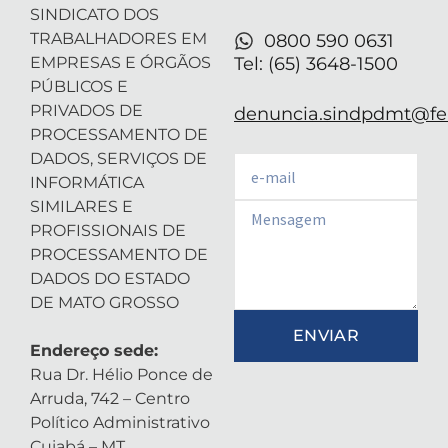
n
SINDICATO DOS
TRABALHADORES EM
0800 590 0631
EMPRESAS E ÓRGÃOS
Tel: (65) 3648-1500
PÚBLICOS E
PRIVADOS DE
denuncia.sindpdmt@fen
PROCESSAMENTO DE
DADOS, SERVIÇOS DE
Email
INFORMÁTICA
SIMILARES E
Email
PROFISSIONAIS DE
PROCESSAMENTO DE
DADOS DO ESTADO
DE MATO GROSSO
ENVIAR
Endereço sede:
Rua Dr. Hélio Ponce de
Arruda, 742 – Centro
Político Administrativo
Cuiabá – MT