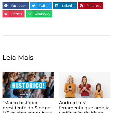
Facebook
Twitter
LinkedIn
Pinterest
Pocket
WhatsApp
Leia Mais
“Marco histórico”:
Android terá
presidente do Sindpd-
ferramenta que amplia
MT celebra conquistas
verificação de idade