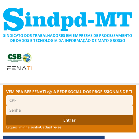
Ir
para
o
conteúdo
VEM PRA BEE FENATI
A REDE SOCIAL DOS PROFISSIONAIS DE TI
Entrar
Cadastre-se
Esqueci minha senha