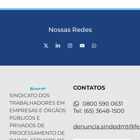
Nossas Redes
X
L
I
Y
W
-
i
n
o
h
t
n
s
u
a
w
k
t
t
t
i
e
a
u
s
t
d
g
b
a
t
i
r
e
p
e
n
a
p
r
-
m
CONTATOS
i
n
SINDICATO DOS
TRABALHADORES EM
0800 590 0631
EMPRESAS E ÓRGÃOS
Tel: (65) 3648-1500
PÚBLICOS E
PRIVADOS DE
denuncia.sindpdmt@fen
PROCESSAMENTO DE