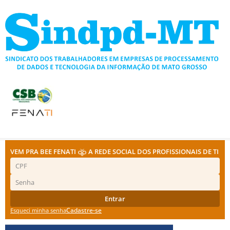
Ir
para
o
conteúdo
VEM PRA BEE FENATI
A REDE SOCIAL DOS PROFISSIONAIS DE TI
Entrar
Cadastre-se
Esqueci minha senha