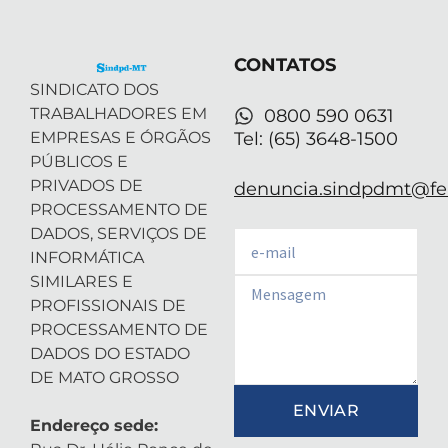
t
d
g
b
a
t
i
r
e
p
e
n
a
p
r
-
m
CONTATOS
i
n
SINDICATO DOS
TRABALHADORES EM
0800 590 0631
EMPRESAS E ÓRGÃOS
Tel: (65) 3648-1500
PÚBLICOS E
PRIVADOS DE
denuncia.sindpdmt@fen
PROCESSAMENTO DE
DADOS, SERVIÇOS DE
Email
INFORMÁTICA
SIMILARES E
Email
PROFISSIONAIS DE
PROCESSAMENTO DE
DADOS DO ESTADO
DE MATO GROSSO
ENVIAR
Endereço sede: