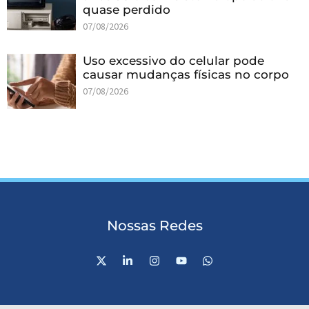
quase perdido
07/08/2026
Uso excessivo do celular pode
causar mudanças físicas no corpo
07/08/2026
Nossas Redes
X
L
I
Y
W
-
i
n
o
h
t
n
s
u
a
w
k
t
t
t
i
e
a
u
s