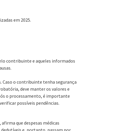
lizadas em 2025.
elo contribuinte e aqueles informados
ausas.
. Caso o contribuinte tenha segurança
batória, deve manter os valores e
Após o processamento, é importante
erificar possíveis pendências.
e, afirma que despesas médicas
dedutíveis e, portanto, passam por