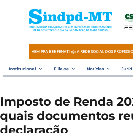
Ir
para
o
conteúdo
VEM PRA BEE FENATI
A REDE SOCIAL DOS PROFISSIO
Institucional
Filie-se
Notícias
Juríd
Imposto de Renda 202
quais documentos reu
declaração