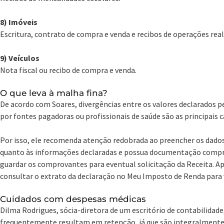
8) Imóveis
Escritura, contrato de compra e venda e recibos de operações rea
9) Veículos
Nota fiscal ou recibo de compra e venda.
O que leva à malha fina?
De acordo com Soares, divergências entre os valores declarados p
por fontes pagadoras ou profissionais de saúde são as principais c
Por isso, ele recomenda atenção redobrada ao preencher os dados
quanto às informações declaradas e possua documentação compro
guardar os comprovantes para eventual solicitação da Receita. 
consultar o extrato da declaração no Meu Imposto de Renda para v
Cuidados com despesas médicas
Dilma Rodrigues, sócia-diretora de um escritório de contabilidad
frequentemente resultam em retenção, já que são integralmente 