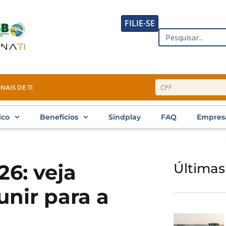
FILIE-SE
Search
NAIS DE TI
ico
Benefícios
Sindplay
FAQ
Empres
6: veja
Últimas
nir para a