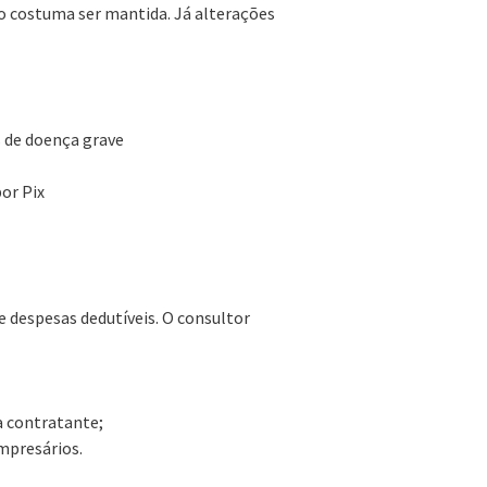
ção costuma ser mantida. Já alterações
s de doença grave
or Pix
e despesas dedutíveis. O consultor
 contratante;
empresários.