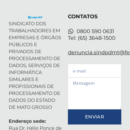
t
i
r
e
p
e
n
a
p
r
-
m
CONTATOS
i
n
SINDICATO DOS
TRABALHADORES EM
0800 590 0631
EMPRESAS E ÓRGÃOS
Tel: (65) 3648-1500
PÚBLICOS E
PRIVADOS DE
denuncia.sindpdmt@fen
PROCESSAMENTO DE
DADOS, SERVIÇOS DE
Email
INFORMÁTICA
SIMILARES E
Email
PROFISSIONAIS DE
PROCESSAMENTO DE
DADOS DO ESTADO
DE MATO GROSSO
ENVIAR
Endereço sede:
Rua Dr. Hélio Ponce de