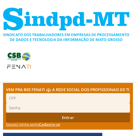
Ir
para
o
conteúdo
VEM PRA BEE FENATI
A REDE SOCIAL DOS PROFISSIONAIS DE TI
Entrar
Cadastre-se
Esqueci minha senha