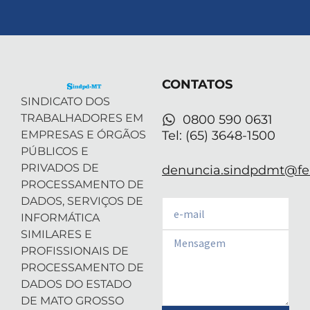
t
n
s
u
a
w
k
t
t
t
i
e
a
u
s
t
d
g
b
a
t
i
r
e
p
e
n
a
p
r
-
m
CONTATOS
i
n
SINDICATO DOS
TRABALHADORES EM
0800 590 0631
EMPRESAS E ÓRGÃOS
Tel: (65) 3648-1500
PÚBLICOS E
PRIVADOS DE
denuncia.sindpdmt@fen
PROCESSAMENTO DE
DADOS, SERVIÇOS DE
Email
INFORMÁTICA
SIMILARES E
Email
PROFISSIONAIS DE
PROCESSAMENTO DE
DADOS DO ESTADO
DE MATO GROSSO