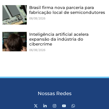
Brasil firma nova parceria para
fabricação local de semicondutores
06/08/2026
Inteligência artificial acelera
expansão da indústria do
cibercrime
06/08/2026
Nossas Redes
X
L
I
Y
W
-
i
n
o
h