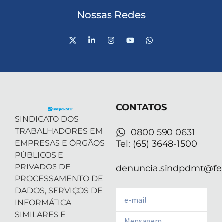
Nossas Redes
X
L
I
Y
W
-
i
n
o
h
t
n
s
u
a
w
k
t
t
t
i
e
a
u
s
t
d
g
b
a
t
i
r
e
p
e
n
a
p
r
-
m
CONTATOS
i
n
SINDICATO DOS
TRABALHADORES EM
0800 590 0631
EMPRESAS E ÓRGÃOS
Tel: (65) 3648-1500
PÚBLICOS E
PRIVADOS DE
denuncia.sindpdmt@fen
PROCESSAMENTO DE
DADOS, SERVIÇOS DE
Email
INFORMÁTICA
SIMILARES E
Email