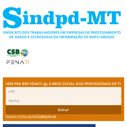
Ir
para
o
conteúdo
VEM PRA BEE FENATI
A REDE SOCIAL DOS PROFISSIONAIS DE TI
Entrar
Cadastre-se
Esqueci minha senha