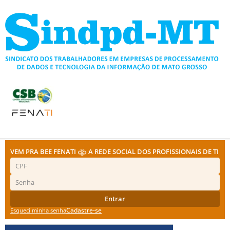
Ir
para
o
conteúdo
VEM PRA BEE FENATI
A REDE SOCIAL DOS PROFISSIONAIS DE TI
Entrar
Cadastre-se
Esqueci minha senha