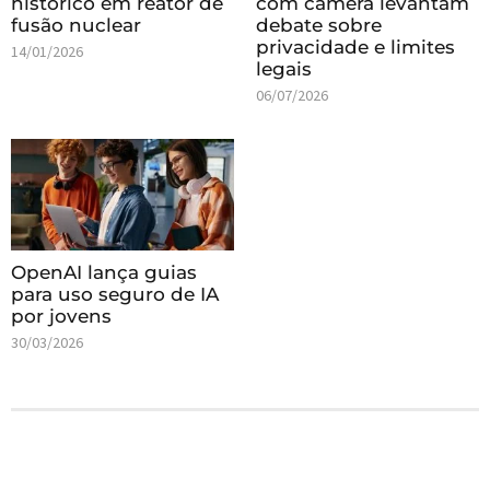
histórico em reator de
com câmera levantam
fusão nuclear
debate sobre
privacidade e limites
14/01/2026
legais
06/07/2026
OpenAI lança guias
para uso seguro de IA
por jovens
30/03/2026