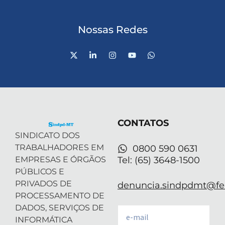
Nossas Redes
X
L
I
Y
W
-
i
n
o
h
t
n
s
u
a
w
k
t
t
t
i
e
a
u
s
t
d
g
b
a
t
i
r
e
p
e
n
a
p
r
-
m
CONTATOS
i
n
SINDICATO DOS
TRABALHADORES EM
0800 590 0631
EMPRESAS E ÓRGÃOS
Tel: (65) 3648-1500
PÚBLICOS E
PRIVADOS DE
denuncia.sindpdmt@fen
PROCESSAMENTO DE
DADOS, SERVIÇOS DE
Email
INFORMÁTICA